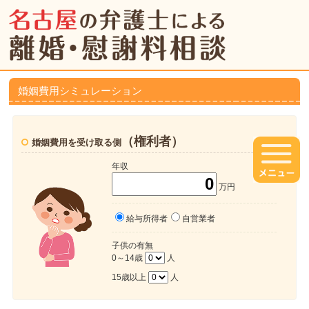
婚姻費用シミュレーション
（権利者）
婚姻費用を受け取る側
年収
万円
給与所得者
自営業者
子供の有無
0～14歳
人
15歳以上
人