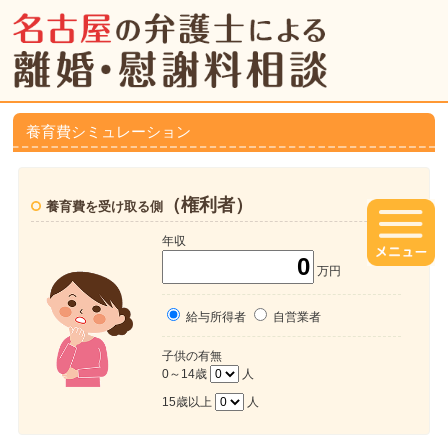
養育費シミュレーション
（権利者）
養育費を受け取る側
年収
万円
給与所得者
自営業者
子供の有無
0～14歳
人
15歳以上
人