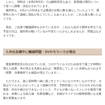
しかし、現時点（令和2年6月）では解除宣言もあり、延期後の期日につい
て徐々に調整・決定がされています。
裁判所も、4月から5月頃までは職員の出勤人数を減らしていたようで、通
常時と比べて連絡に混乱が生じていたこもありましたが、これも落ち着いたよ
うです。
現在、ご自身で離婚調停をされている方や、これから自分で調停を申立てる
予定の方は、裁判所が動いているか不安だったかもしれませんが、問題はなさ
そうです。
2.外出自粛中に離婚問題・DVやモラハラが発生
緊急事態宣言が出されていた頃、コロナウイルスのため自宅で過ごす時間が
増えた結果、仲が深まる夫婦もあれば、険悪化してしまった夫婦もおられます
（実際、当事務所でも相談が増えています）。
ただでさえ、急に長時間一緒に過ごすとケンカになりやすいものですが、今
回はウイルスにかかってしまう危険の不安、予防対策についてのそれぞれの温
度差、外出や遊びができないストレス、子どもが遊べないストレスや退屈で暴
れる、休業による収入減・失業危機など、夫婦がマイナスの精神状態になる要
素が多数あります。