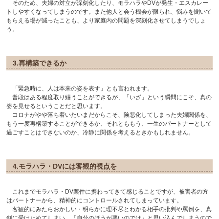
そのため、夫婦の対立が深刻化したり、モラハラやDVが発生・エスカレー
トしやすくなってしまうのです。また他人と会う機会が限られ、悩みを聞いて
もらえる場が減ったことも、より家庭内の問題を深刻化させてしまうでしょ
う。
3.再構築できるか
「緊急時に、人は本来の姿を表す」とも言われます。
普段はある程度取り繕うことができるが、「いざ」という瞬間にこそ、真の
姿を見せるということだと思います。
コロナがやや落ち着いたいまだからこそ、険悪化してしまった夫婦関係を、
もう一度再構築することができるか、それとももう、一生のパートナーとして
過ごすことはできないのか、冷静に関係を考えるときかもしれません。
4.モラハラ・DVには客観的視点を
これまでモラハラ・DV案件に携わってきて感じることですが、被害者の方
はパートナーから、精神的にコントロールされてしまっています。
客観的にみたらおかしい・明らかに理不尽とわかる相手の批判や罵倒を、真
剣に受け止めてしまい、「自分のほうが悪いのでは」と思い込んでしまうので