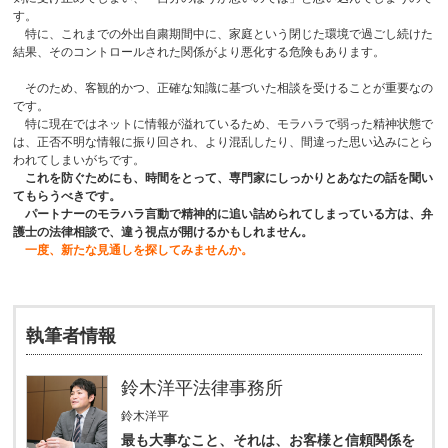
す。
特に、これまでの外出自粛期間中に、家庭という閉じた環境で過ごし続けた
結果、そのコントロールされた関係がより悪化する危険もあります。
そのため、客観的かつ、正確な知識に基づいた相談を受けることが重要なの
です。
特に現在ではネットに情報が溢れているため、モラハラで弱った精神状態で
は、正否不明な情報に振り回され、より混乱したり、間違った思い込みにとら
われてしまいがちです。
これを防ぐためにも、時間をとって、専門家にしっかりとあなたの話を聞い
てもらうべきです。
パートナーのモラハラ言動で精神的に追い詰められてしまっている方は、弁
護士の法律相談で、違う視点が開けるかもしれません。
一度、新たな見通しを探してみませんか。
執筆者情報
鈴木洋平法律事務所
鈴木洋平
最も大事なこと、それは、お客様と信頼関係を