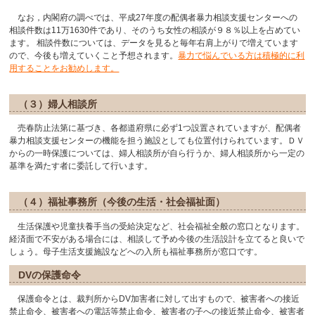
なお，内閣府の調べでは、平成27年度の配偶者暴力相談支援センターへの
相談件数は11万1630件であり、そのうち女性の相談が９８％以上を占めてい
ます。 相談件数については、データを見ると毎年右肩上がりで増えています
ので、今後も増えていくこと予想されます。
暴力で悩んでいる方は積極的に利
用することをお勧めします。
（３）婦人相談所
売春防止法第に基づき、各都道府県に必ず1つ設置されていますが、配偶者
暴力相談支援センターの機能を担う施設としても位置付けられています。ＤＶ
からの一時保護については、婦人相談所が自ら行うか、婦人相談所から一定の
基準を満たす者に委託して行います。
（４）福祉事務所（今後の生活・社会福祉面）
生活保護や児童扶養手当の受給決定など、社会福祉全般の窓口となります。
経済面で不安がある場合には、相談して予め今後の生活設計を立てると良いで
しょう。母子生活支援施設などへの入所も福祉事務所が窓口です。
DVの保護命令
保護命令とは、裁判所からDV加害者に対して出すもので、被害者への接近
禁止命令、被害者への電話等禁止命令、被害者の子への接近禁止命令、被害者