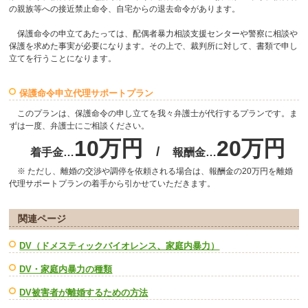
の親族等への接近禁止命令、自宅からの退去命令があります。
保護命令の申立てあたっては、配偶者暴力相談支援センターや警察に相談や
保護を求めた事実が必要になります。その上で、裁判所に対して、書類で申し
立てを行うことになります。
保護命令申立代理サポートプラン
このプランは、保護命令の申し立てを我々弁護士が代行するプランです。ま
ずは一度、弁護士にご相談ください。
10万円
20万円
/
着手金…
報酬金…
※ ただし、離婚の交渉や調停を依頼される場合は、報酬金の20万円を離婚
代理サポートプランの着手から引かせていただきます。
関連ページ
DV（ドメスティックバイオレンス、家庭内暴力）
DV・家庭内暴力の種類
DV被害者が離婚するための方法