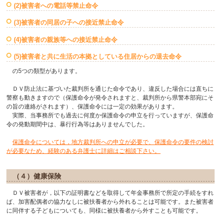
(2)被害者への電話等禁止命令
(3)被害者の同居の子への接近禁止命令
(4)被害者の親族等への接近禁止命令
(5)被害者と共に生活の本拠としている住居からの退去命令
の5つの類型があります。
ＤＶ防止法に基づいた裁判所を通じた命令であり、違反した場合には直ちに
警察も動きますので（保護命令が発令されますと、裁判所から県警本部宛にそ
の旨の連絡がされます）、保護命令には一定の効果があります。
実際、当事務所でも過去に何度か保護命令の申立を行っていますが、保護命
令の発動期間中は、暴行行為等はありませんでした。
保護命令については，地方裁判所への申立が必要で、保護命令の要件の検討
が必要なため、経験のある弁護士に詳細はご相談下さい。
（４）健康保険
ＤＶ被害者が，以下の証明書などを取得して年金事務所で所定の手続をすれ
ば、加害配偶者の協力なしに被扶養者から外れることは可能です。また被害者
に同伴する子どもについても、同様に被扶養者から外すことも可能です。