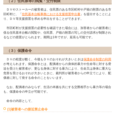
（２）住民票等の閲覧・交付制限
ＤＶやストーカーの被害者は、住民票のある市区町村や戸籍の附票のある市
区町村に、「
住民基本台帳事務における支援措置申出書
」を提出することによ
り、ＤＶ等支援措置を求める申出をすることができます。
市区町村が支援措置の必要性を確認できた場合には、加害者からの被害者に
係る住民基本台帳の閲覧や、住民票、戸籍の附票の写しの交付請求が制限され
るなどの措置がとられます。期間は1年ですが、延長も可能です。
（３）保護命令
ＤＶの程度が酷く、今後もＤＶのおそれが大きいときは
保護命令制度の利用
が考えられます。保護命令とは、配偶者からの身体的暴力や生命等に対する脅
迫を受けた被害者が、更なる身体に対する暴力により、生命又は身体に重大な
危害を受けるおそれが大きいときに、裁判所が被害者からの申立てにより、配
偶者に対して発する命令のことをいいます。
なお、配偶者のみならず、生活の本拠を共にする交際相手から暴力等の場合
も、保護命令の申立が可能です。
命令の内容として、
(1)被害者への接近禁止命令