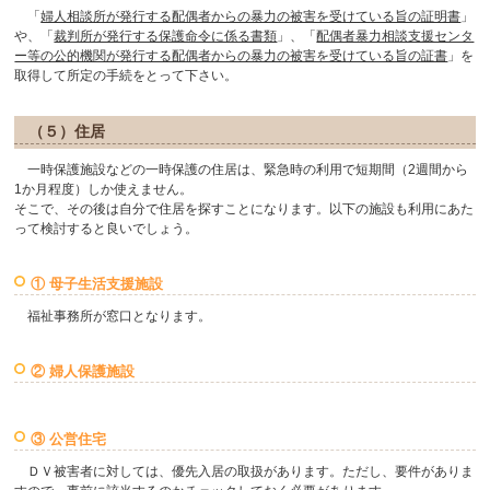
「
婦人相談所が発行する配偶者からの暴力の被害を受けている旨の証明書
」
や、「
裁判所が発行する保護命令に係る書類
」、「
配偶者暴力相談支援センタ
ー等の公的機関が発行する配偶者からの暴力の被害を受けている旨の証書
」を
取得して所定の手続をとって下さい。
（５）住居
一時保護施設などの一時保護の住居は、緊急時の利用で短期間（2週間から
1か月程度）しか使えません。
そこで、その後は自分で住居を探すことになります。以下の施設も利用にあた
って検討すると良いでしょう。
① 母子生活支援施設
福祉事務所が窓口となります。
② 婦人保護施設
③ 公営住宅
ＤＶ被害者に対しては、優先入居の取扱があります。ただし、要件がありま