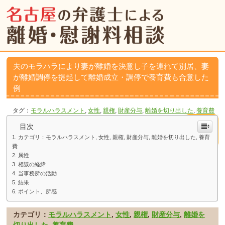
夫のモラハラにより妻が離婚を決意し子を連れて別居、妻
が離婚調停を提起して離婚成立・調停で養育費も合意した
例
タグ：
モラルハラスメント
,
女性
,
親権
,
財産分与
,
離婚を切り出した
,
養育費
目次
カテゴリ：モラルハラスメント, 女性, 親権, 財産分与, 離婚を切り出した, 養育
費
属性
相談の経緯
当事務所の活動
結果
ポイント、所感
カテゴリ：
モラルハラスメント
,
女性
,
親権
,
財産分与
,
離婚を