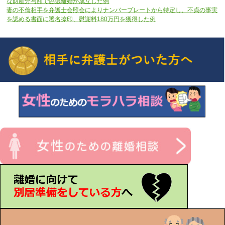
な財産分与額で協議離婚が成立した例
妻の不倫相手を弁護士会照会によりナンバープレートから特定し、不貞の事実
を認める書面に署名捺印、慰謝料180万円を獲得した例