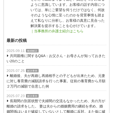
ように意識しています。お客様の話す内容につ
いては、単にご要望を伺うだけではなく、何故
そのような心情に至ったのかを背景事情も踏ま
えて私なりに分析し、お客様の真意に見合った
解決案を提示することを心がけています。
｜当事務所の弁護士紹介はこちら
最新の投稿
2025.09.11
離婚解説
共同親権に関するQ&A：お父さん・お母さんが知っておきた
い20のこと
2025.07.25
解決事例
離婚後、夫が再婚し再婚相手との子どもが出来たため、元妻
に対し養育費の減額請求を行った事案。従前の養育費から月額
２万円の減額で合意した例
2025.07.23
解決事例
長期間の別居状態で夫婦間の交流もなかったため、夫の方が
離婚の請求をした。 妻は夫からの婚姻費用の継続を求め、婚
姻関係はいまだ破綻していないとして離婚に反対。また仮に破