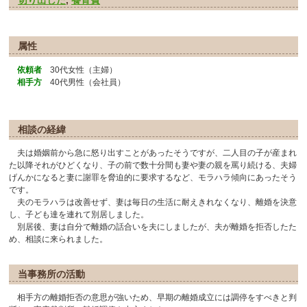
切り出した
,
養育費
属性
依頼者
30代女性（主婦）
相手方
40代男性（会社員）
相談の経緯
夫は婚姻前から急に怒り出すことがあったそうですが、二人目の子が産まれ
た以降それがひどくなり、子の前で数十分間も妻や妻の親を罵り続ける、夫婦
げんかになると妻に謝罪を脅迫的に要求するなど、モラハラ傾向にあったそう
です。
夫のモラハラは改善せず、妻は毎日の生活に耐えきれなくなり、離婚を決意
し、子ども達を連れて別居しました。
別居後、妻は自分で離婚の話合いを夫にしましたが、夫が離婚を拒否したた
め、相談に来られました。
当事務所の活動
相手方の離婚拒否の意思が強いため、早期の離婚成立には調停をすべきと判