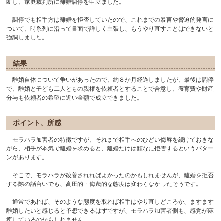
断し、家庭裁判所に離婚調停を申立ました。
調停でも相手方は離婚を拒否していたので、これまでの暴言や脅迫的発言に
ついて、時系列に沿って書面で詳しく主張し、もうやり直すことはできないと
強調しました。
結果
離婚自体について争いがあったので、約８か月経過しましたが、最後は調停
で、離婚と子ども二人ともの親権を依頼者とすることで合意し、養育費や財産
分与も依頼者の希望に近い金額で成立できました。
ポイント、所感
モラハラ加害者の特徴ですが、それまで相手へのひどい侮辱を続けておきな
がら、相手が本気で離婚を求めると、離婚だけは頑なに拒否するというパター
ンがあります。
そこで、モラハラが改善されればよかったのかもしれませんが、離婚を拒否
する際の話合いでも、高圧的・侮蔑的な態度は変わらなかったそうです。
通常であれば、そのような態度を取れば相手はやり直しどころか、ますます
離婚したいと感じると予想できるはずですが、モラハラ加害者側も、感覚が麻
痺しているのかもしれません。