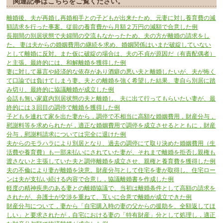
関連記事はこちらをご覧ください。
離婚後、夫が再婚し再婚相手との子どもが出来たため、元妻に対し養育費の減
額請求を行った事案。従前の養育費から月額２万円の減額で合意した例
長期間の別居状態で夫婦間の交流もなかったため、夫の方が離婚の請求をし
た。 妻は夫からの婚姻費用の継続を求め、婚姻関係はいまだ破綻していない
として離婚に反対。また仮に破綻の場合は、夫の不貞が原因だ（有責配偶者）
と主張。最終的には、和解離婚を獲得した例
妻に対して暴言や経済的な依存があり酒癖の悪い夫と離婚したいが、夫が怖く
て口論では負けてしまう妻。夫との離婚を強く希望した結果、妻自ら別居に踏
み切り、最終的に協議離婚が成立した例
会話も無い家庭内別居状態の夫と離婚し、夫に出て行ってもらいたい妻が、最
終的には３回目の調停で離婚を獲得した例
子どもを連れて家を出た妻から，調停で不相当に高額な婚姻費用，財産分与，
慰謝料等を求められたが，適正な婚姻費用で調停を成立させるとともに，財産
分与，慰謝料請求については完全に退けた例
夫からのモラハラにより別居となり、過去の調停にて取り決めた婚姻費用（生
活費や養育費）も一部未払いにされていた妻が、それまで離婚を拒否し親権も
渡さないと主張していた夫と調停離婚を成立させ、親権と養育費を獲得した例
夫の不倫により妻が離婚を決意。財産分与として住宅を妻が取得し、住宅ロー
ンは夫が支払い続ける内容で合意し，協議離婚書を作成した例
軽度の精神疾患のある妻との離婚協議で、当初は離婚条件として高額の請求を
されたが、弁護士が交渉を重ねて、互いに合意で離婚が成立できた例
財産分与について，妻から「自宅購入時の妻の父からの援助を、全額返してほ
しい」と要求されたが，自宅における妻の「特有財産」分として処理し，適正