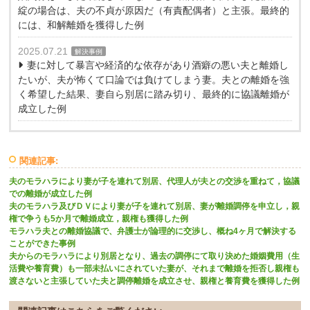
綻の場合は、夫の不貞が原因だ（有責配偶者）と主張。最終的
には、和解離婚を獲得した例
2025.07.21
解決事例
妻に対して暴言や経済的な依存があり酒癖の悪い夫と離婚し
たいが、夫が怖くて口論では負けてしまう妻。夫との離婚を強
く希望した結果、妻自ら別居に踏み切り、最終的に協議離婚が
成立した例
関連記事:
夫のモラハラにより妻が子を連れて別居、代理人が夫との交渉を重ねて，協議
での離婚が成立した例
夫のモラハラ及びＤＶにより妻が子を連れて別居、妻が離婚調停を申立し，親
権で争うも5か月で離婚成立，親権も獲得した例
モラハラ夫との離婚協議で、弁護士が論理的に交渉し、概ね4ヶ月で解決する
ことができた事例
夫からのモラハラにより別居となり、過去の調停にて取り決めた婚姻費用（生
活費や養育費）も一部未払いにされていた妻が、それまで離婚を拒否し親権も
渡さないと主張していた夫と調停離婚を成立させ、親権と養育費を獲得した例