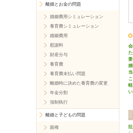
離婚とお金の問題
婚姻費用シミュレーション
養育費シミュレーション
婚姻費用
慰謝料
会
た
財産分与
妻
養育費
婚
当
養育費未払い問題
こ
離婚時に決めた養育費の変更
軽
い
年金分割
強制執行
離婚と子どもの問題
離
親権
ら