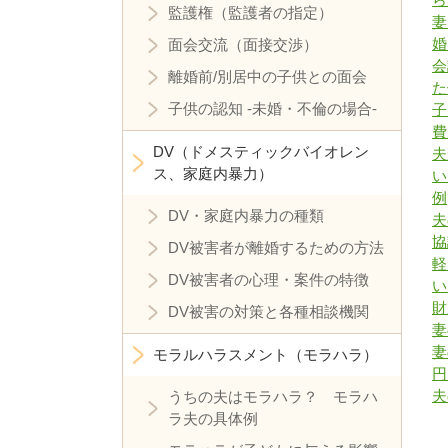
監護権（監護者の指定）
妻
婚
面会交流（面接交渉）
会
離婚前/別居中の子供との面会
た
子供の認知 -未婚・不倫の場合-
子
費
DV（ドメスティックバイオレン
夫
ス、家庭内暴力）
い
例
DV・家庭内暴力の種類
夫
協
DV被害者が離婚するための方法
軽
DV被害者の心理・案件の特徴
い
財
DV被害の対策と各種相談機関
妻
妻
モラルハラスメント（モラハラ）
円
夫
うちの夫はモラハラ？ モラハ
ラ夫の具体例