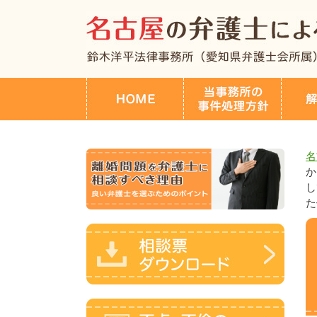
名
か
し
た