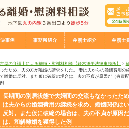
古屋の弁護士による離婚・慰謝料相談【鈴木洋平法律事務所】
>
ったため、夫の方が離婚の請求をした。 妻は夫からの婚姻費用の
て離婚に反対。また仮に破綻の場合は、夫の不貞が原因だ（有責
例
長期間の別居状態で夫婦間の交流もなかったため
は夫からの婚姻費用の継続を求め、婚姻関係は
反対。また仮に破綻の場合は、夫の不貞が原因
は、和解離婚を獲得した例