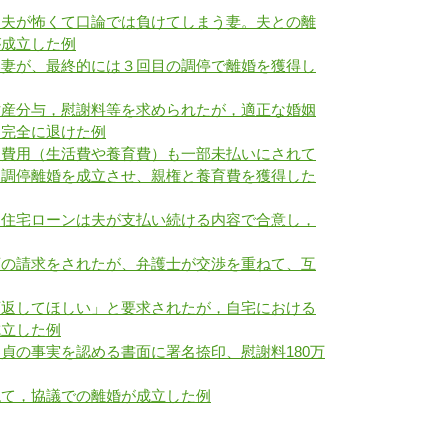
、夫が怖くて口論では負けてしまう妻。夫との離
が成立した例
い妻が、最終的には３回目の調停で離婚を獲得し
財産分与，慰謝料等を求められたが，適正な婚姻
は完全に退けた例
姻費用（生活費や養育費）も一部未払いにされて
と調停離婚を成立させ、親権と養育費を獲得した
、住宅ローンは夫が支払い続ける内容で合意し，
額の請求をされたが、弁護士が交渉を重ねて、互
額返してほしい」と要求されたが，自宅における
成立した例
貞の事実を認める書面に署名捺印、慰謝料180万
ねて，協議での離婚が成立した例