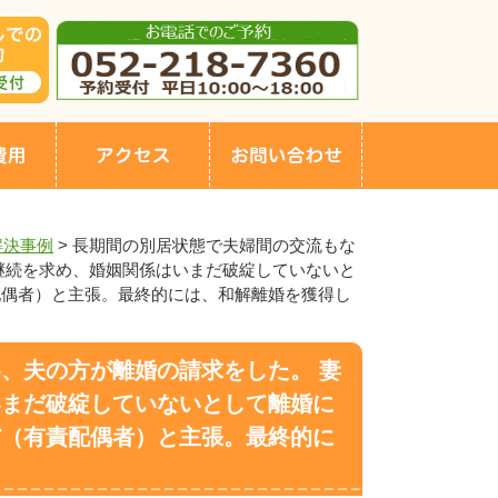
解決事例
>
長期間の別居状態で夫婦間の交流もな
継続を求め、婚姻関係はいまだ破綻していないと
配偶者）と主張。最終的には、和解離婚を獲得し
、夫の方が離婚の請求をした。 妻
いまだ破綻していないとして離婚に
だ（有責配偶者）と主張。最終的に