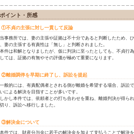
＿＿＿＿＿＿＿＿＿＿＿＿＿＿＿＿＿＿＿＿＿＿＿＿＿＿＿＿＿
ポイント・所感
①不貞の主張に対し一貫して反論
当事務所では、妻の主張や証拠は不十分であると判断したため、
、妻の主張する有責性は「無し」と判断されました。
本件は和解となりましたが、仮に判決に至ったとしても、不貞行
しては、証拠の有無やその評価が極めて重要になります。
②離婚調停を早期に終了し、訴訟を提起
一般的には、有責配偶者とされる側が離婚を希望する場合、訴訟
いによる解決を目指すことが多いです。
しかし本件では、依頼者との打ち合わせを重ね、離婚判決が得ら
切り、訴訟へ移行しました。
③解決金について
本件では、財産分与金に若干の解決金を加えて支払うことで解決