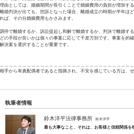
理由としては、婚姻期間が長引くことで婚姻費用の負担が増加す
離婚判決が出ても、控訴となった場合、離婚成立の時期が半年ほ
れば、その分婚姻費用もかさみます。
調停で離婚するか、訴訟提起し和解で離婚するか、判決で離婚す
どの手段が良いかは個々の事案に応じて千差万別です。事案を的
解決案を選択することが重要です。
＿＿＿＿＿＿＿＿＿＿＿＿＿＿＿＿＿＿＿＿＿＿＿＿＿＿＿＿＿
相手から有責配偶者であると指摘され、不安を感じている方は、
執筆者情報
鈴木洋平法律事務所
鈴木洋平
最も大事なこと、それは、お客様と信頼関係を