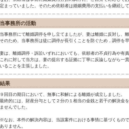
定まっていました。そのため依頼者は婚姻費用の支払いを継続し
＿＿＿＿＿＿＿＿＿＿＿＿＿＿＿＿＿＿＿＿＿＿＿＿＿＿＿＿＿
当事務所の活動
当事務所にて離婚調停を申し立てましたが、妻は離婚に反対し、
そのため、当事務所は徒に調停が長引くことを防ぐため，調停を
妻は、離婚調停・訴訟いずれにおいても、依頼者の不貞行為や有
これに対して当方は、妻の提出する証拠に丁寧に反論しながら一
いることを主張しました。
＿＿＿＿＿＿＿＿＿＿＿＿＿＿＿＿＿＿＿＿＿＿＿＿＿＿＿＿＿
結果
９回目の期日において、無事に和解による離婚が成立しました。
最終的には、財産分与として２分の１相当の金銭と若干の解決金
ませんでした。
※なお、本件の解決内容は、当該案件における事情に基づくもの
ありません。