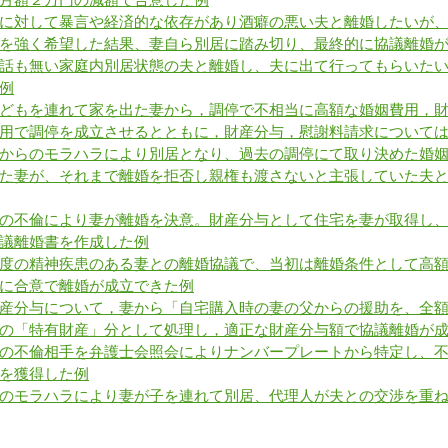
に対して暴言や経済的な依存があり酒癖の悪い夫と離婚したいが
を強く希望した結果、妻自ら別居に踏み切り、最終的に協議離婚
話も無い家庭内別居状態の夫と離婚し、夫に出て行ってもらいた
例
どもを連れて家を出た妻から，調停で不相当に高額な婚姻費用，
用で調停を成立させるとともに，財産分与，慰謝料請求について
からのモラハラにより別居となり、過去の調停にて取り決めた婚
た妻が、それまで離婚を拒否し親権も渡さないと主張していた夫
の不倫により妻が離婚を決意。財産分与として住宅を妻が取得し
議離婚書を作成した例
度の精神疾患のある妻との離婚協議で、当初は離婚条件として高
に合意で離婚が成立できた例
産分与について，妻から「自宅購入時の妻の父からの援助を、全
の「特有財産」分として処理し，適正な財産分与額で協議離婚が
の不倫相手を弁護士会照会によりナンバープレートから特定し、不
を獲得した例
のモラハラにより妻が子を連れて別居、代理人が夫との交渉を重