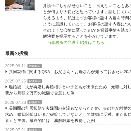
弁護士にしか話せないこと、言えないこともあ
とが何より大切だと思っています。話しにくい
らえるよう、私はまずお客様の話す内容を時間
ように意識しています。お客様の話す内容につ
そのような心情に至ったのかを背景事情も踏ま
解決案を提示することを心がけています。
｜当事務所の弁護士紹介はこちら
最新の投稿
2025.09.11
離婚解説
共同親権に関するQ&A：お父さん・お母さんが知っておきたい20
2025.07.25
解決事例
離婚後、夫が再婚し再婚相手との子どもが出来たため、元妻に対
費から月額２万円の減額で合意した例
2025.07.23
解決事例
長期間の別居状態で夫婦間の交流もなかったため、夫の方が離婚の
求め、婚姻関係はいまだ破綻していないとして離婚に反対。また仮
者）と主張。最終的には、和解離婚を獲得した例
2025.07.21
解決事例