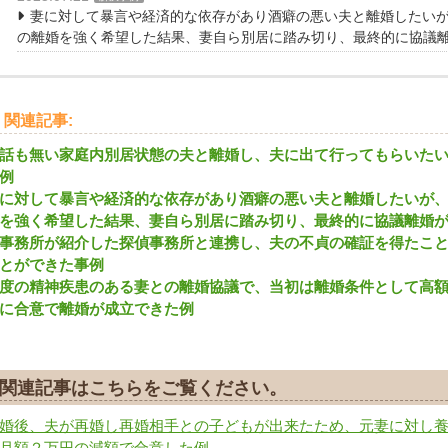
妻に対して暴言や経済的な依存があり酒癖の悪い夫と離婚したい
の離婚を強く希望した結果、妻自ら別居に踏み切り、最終的に協議
関連記事:
話も無い家庭内別居状態の夫と離婚し、夫に出て行ってもらいた
例
に対して暴言や経済的な依存があり酒癖の悪い夫と離婚したいが
を強く希望した結果、妻自ら別居に踏み切り、最終的に協議離婚
事務所が紹介した探偵事務所と連携し、夫の不貞の確証を得たこ
とができた事例
度の精神疾患のある妻との離婚協議で、当初は離婚条件として高
に合意で離婚が成立できた例
関連記事はこちらをご覧ください。
婚後、夫が再婚し再婚相手との子どもが出来たため、元妻に対し
月額２万円の減額で合意した例