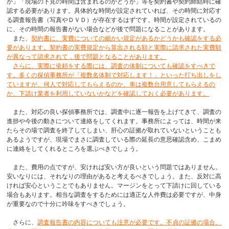
か」「現場の下見の時間は含まれるのかどうか」等を契約書や契約締結時に確
認する必要があります。具体的な時間が設定されていれば、その時間に対応す
る調査報告書（写真やＤＶＤ）が存在するはずです。時間が設定されているの
に、その時間の報告書がない場合などが後で問題になることがあります。
また、
契約書に、実費についての細かい規定があるかどうかも確認をする必
要があります。契約書の実費規定から算出される額と実際に請求された実費額
が異なって請求されて，後で問題となることがあります。
さらに、実際に依頼をする際には、調査の体制についても確認をすべきで
す。多くの探偵事務所が「複数名体制で対応します！」といった打ち出しをし
ていますが、何人で対応してもらえるのか、車は複数台用意してもらえるの
か、下請け業者を利用していないかなどを確認しておく必要があります。
また、対応の良い探偵事務所では、調査中に逐一報告を上げてきて、調査の
進捗や今後の動きについて連絡をしてくれます。事務所によっては、時間が来
たらその場で調査を終了してしまい、肝心の証拠が取れていないということも
あるようですが、現場でまさに調査している際の延長の意思確認含め、こまめ
に連絡をしてくれるところを選ぶべきでしょう。
また、費用の点ですが、安ければ安い方が良いという問題ではありません。
安いなりには、それなりの理由があると考えるべきでしょう。また、反対に高
ければ安心ということでもありません。マージンをとって下請けに回している
場合もあります。相当な調査をするためには適正な人件費は必要ですが、中身
が重要なので十分に吟味をすべきでしょう。
さらに、
調査報告書の内容についても注意が必要です。不貞の証拠の場合、