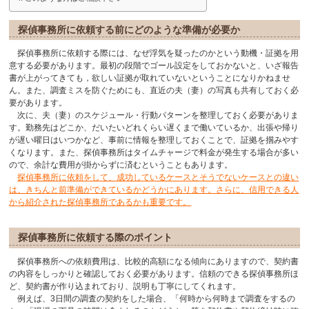
探偵事務所に依頼する前にどのような準備が必要か
探偵事務所に依頼する際には、なぜ浮気を疑ったのかという動機・証拠を用
意する必要があります。最初の段階でゴール設定をしておかないと、いざ報告
書が上がってきても，欲しい証拠が取れていないということになりかねませ
ん。また、調査ミスを防ぐためにも、直近の夫（妻）の写真も共有しておく必
要があります。
次に、夫（妻）のスケジュール・行動パターンを整理しておく必要がありま
す。勤務先はどこか、だいたいどれくらい遅くまで働いているか、出張や帰り
が遅い曜日はいつかなど、事前に情報を整理しておくことで、証拠を掴みやす
くなります。また、探偵事務所はタイムチャージで料金が発生する場合が多い
ので、余計な費用が掛からずに済むということもあります。
探偵事務所に依頼をして、成功しているケースとそうでないケースとの違い
は、きちんと前準備ができているかどうかにあります。さらに、信用できる人
から紹介された探偵事務所であるかも重要です。
探偵事務所に依頼する際のポイント
探偵事務所への依頼費用は、比較的高額になる傾向にありますので、契約書
の内容をしっかりと確認しておく必要があります。信頼のできる探偵事務所ほ
ど、契約書が作り込まれており、説明も丁寧にしてくれます。
例えば、3日間の調査の契約をした場合、「何時から何時まで調査をするの