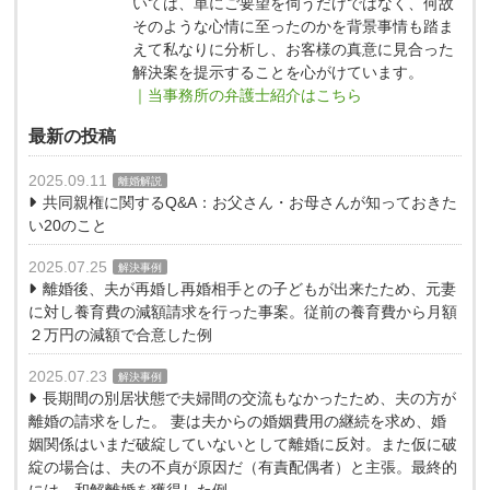
いては、単にご要望を伺うだけではなく、何故
そのような心情に至ったのかを背景事情も踏ま
えて私なりに分析し、お客様の真意に見合った
解決案を提示することを心がけています。
｜当事務所の弁護士紹介はこちら
最新の投稿
2025.09.11
離婚解説
共同親権に関するQ&A：お父さん・お母さんが知っておきた
い20のこと
2025.07.25
解決事例
離婚後、夫が再婚し再婚相手との子どもが出来たため、元妻
に対し養育費の減額請求を行った事案。従前の養育費から月額
２万円の減額で合意した例
2025.07.23
解決事例
長期間の別居状態で夫婦間の交流もなかったため、夫の方が
離婚の請求をした。 妻は夫からの婚姻費用の継続を求め、婚
姻関係はいまだ破綻していないとして離婚に反対。また仮に破
綻の場合は、夫の不貞が原因だ（有責配偶者）と主張。最終的