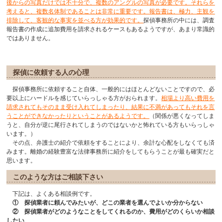
後からの写真だけでは不十分で、複数のアングルの写真が必要です。それらを
考えると、複数名体制であることは非常に重要です。報告書は、極力、主観を
排除して、客観的な事実を並べる方が効果的です。
探偵事務所の中には、調査
報告書の作成に追加費用を請求されるケースもあるようですが、あまり常識的
ではありません。
探偵に依頼する人の心理
探偵事務所に依頼すること自体、一般的にはほとんどないことですので、必
要以上にハードルを感じていらっしゃる方がおられます。
相場より高い費用を
請求されてもそのまま受け入れてしまったり、結果に不満があってもそれを言
うことができなかったりということがあるようです。
（関係が悪くなってしま
うと、自分が逆に尾行されてしまうのではないかと怖れている方もいらっしゃ
います。）
その点、弁護士の紹介で依頼をすることにより、余計な心配をしなくても済
みます。離婚の経験豊富な法律事務所に紹介をしてもらうことが最も確実だと
思います。
このような方はご相談下さい
下記は、よくある相談例です。
① 探偵業者に頼んでみたいが、どこの業者を選んでよいか分からない
② 探偵業者がどのようなことをしてくれるのか、費用がどのくらいか相談
したい