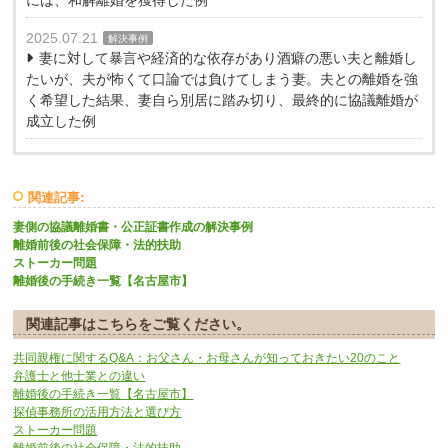
には、和解離婚を獲得した例
2025.07.21
解決事例
妻に対して暴言や経済的な依存があり酒癖の悪い夫と離婚し
たいが、夫が怖くて口論では負けてしまう妻。夫との離婚を強
く希望した結果、妻自ら別居に踏み切り、最終的に協議離婚が
成立した例
関連記事:
妻側の協議離婚書・公正証書作成の解決事例
離婚前後の社会保障・法的扶助
ストーカー問題
離婚後の手続き一覧【名古屋市】
関連記事はこちらをご覧ください。
共同親権に関するQ&A：お父さん・お母さんが知っておきたい20のこと
弁護士と他士業との違い
離婚後の手続き一覧【名古屋市】
探偵事務所の活用方法と選び方
ストーカー問題