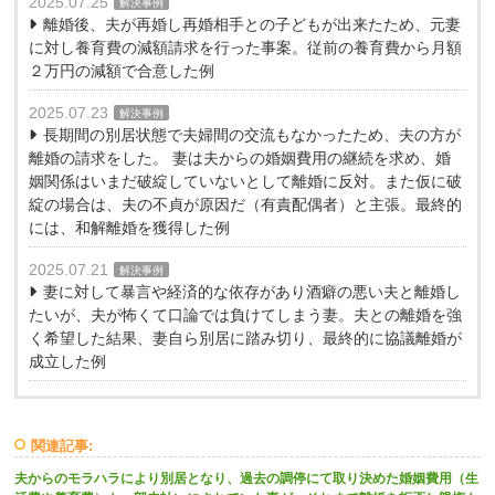
2025.07.25
解決事例
離婚後、夫が再婚し再婚相手との子どもが出来たため、元妻
に対し養育費の減額請求を行った事案。従前の養育費から月額
２万円の減額で合意した例
2025.07.23
解決事例
長期間の別居状態で夫婦間の交流もなかったため、夫の方が
離婚の請求をした。 妻は夫からの婚姻費用の継続を求め、婚
姻関係はいまだ破綻していないとして離婚に反対。また仮に破
綻の場合は、夫の不貞が原因だ（有責配偶者）と主張。最終的
には、和解離婚を獲得した例
2025.07.21
解決事例
妻に対して暴言や経済的な依存があり酒癖の悪い夫と離婚し
たいが、夫が怖くて口論では負けてしまう妻。夫との離婚を強
く希望した結果、妻自ら別居に踏み切り、最終的に協議離婚が
成立した例
関連記事:
夫からのモラハラにより別居となり、過去の調停にて取り決めた婚姻費用（生