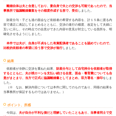
離婚自体は夫と合意しており、妻自身で夫との交渉も可能であったので、当
事務所で協議離婚書案をその都度作成する形で、受任
しました。
財産分与・子ども達の面会など依頼者の希望する内容を、計１５条に渡る内
容で適正に表記してまとめるとともに、交渉の進行の都度、改定をして夫婦に
互いに示し、その時点での合意ができた内容や意見が対立している箇所を、明
確化させるようにしました。
本件では夫が、自身が不貞をした有責配偶者であることを認めていたので、
比較的依頼者の希望に沿う形で交渉が進行
しました。
結果
依頼者が冷静に交渉を重ねた結果、
財産分与として自宅持分を依頼者が取得
するとともに、夫が残ローンを支払い続ける合意、面会・養育費についても合
意がまとまり、当方で正式に協議離婚書としてまとめ、双方署名・捺印
をしま
した。
（※ なお、解決内容については本件に関してのものであり、同様の結果を
当事務所が保証するものではありません。）
ポイント、所感
今回は、
夫が自分が不利な側だと理解していたこともあり、当事者同士で交