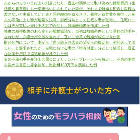
夫からのモラハラにより別居となり、過去の調停にて取り決めた婚姻費用（生
活費や養育費）も一部未払いにされていた妻が、それまで離婚を拒否し親権も
渡さないと主張していた夫と調停離婚を成立させ、親権と養育費を獲得した例
夫の不倫により妻が離婚を決意。財産分与として住宅を妻が取得し、住宅ロー
ンは夫が支払い続ける内容で合意し，協議離婚書を作成した例
軽度の精神疾患のある妻との離婚協議で、当初は離婚条件として高額の請求を
されたが、弁護士が交渉を重ねて、互いに合意で離婚が成立できた例
財産分与について，妻から「自宅購入時の妻の父からの援助を、全額返してほ
しい」と要求されたが，自宅における妻の「特有財産」分として処理し，適正
な財産分与額で協議離婚が成立した例
妻の不倫相手を弁護士会照会によりナンバープレートから特定し、不貞の事実
を認める書面に署名捺印、慰謝料180万円を獲得した例