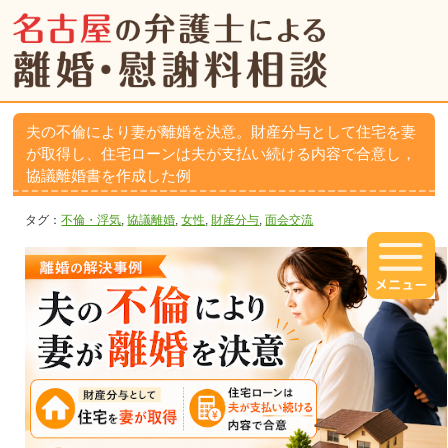
夫の不倫により妻が離婚を決意。財産分与として住宅を妻
が取得し、住宅ローンは夫が支払い続ける内容で合意し，
協議離婚書を作成した例
タグ：
不倫・浮気
,
協議離婚
,
女性
,
財産分与
,
面会交流