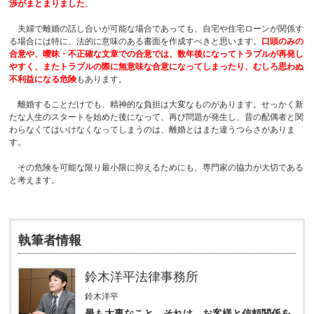
渉がまとまりました
。
夫婦で離婚の話し合いが可能な場合であっても、自宅や住宅ローンが関係す
る場合には特に、法的に意味のある書面を作成すべきと思います。
口頭のみの
合意や、曖昧・不正確な文章での合意では、数年後になってトラブルが再発し
やすく、またトラブルの際に無意味な合意になってしまったり、むしろ思わぬ
不利益になる危険
もあります。
離婚することだけでも、精神的な負担は大変なものがあります。せっかく新
たな人生のスタートを始めた後になって、再び問題が発生し、昔の配偶者と関
わらなくてはいけなくなってしまうのは、離婚とはまた違うつらさがありま
す。
その危険を可能な限り最小限に抑えるためにも、専門家の協力が大切である
と考えます。
執筆者情報
鈴木洋平法律事務所
鈴木洋平
最も大事なこと、それは、お客様と信頼関係を