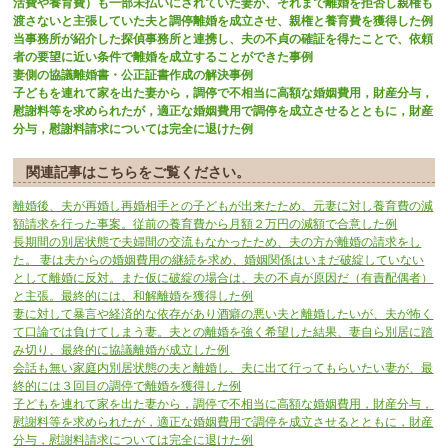
活費や養育費）も一部未払いにされていた妻が、それまで離婚を拒否し親権も
渡さないと主張していた夫と調停離婚を成立させ、親権と養育費を獲得した例
当事務所が紹介した探偵事務所と連携し、夫の不貞の確証を得たことで、依頼
者の要望に近い条件で離婚を成立することができた事例
妻側の協議離婚書・公正証書作成の解決事例
子どもを連れて家を出た妻から，調停で不相当に高額な婚姻費用，財産分与，
慰謝料等を求められたが，適正な婚姻費用で調停を成立させるとともに，財産
分与，慰謝料請求については完全に退けた例
関連記事はこちらをご覧ください。
離婚後、夫が再婚し再婚相手との子どもが出来たため、元妻に対し養育費の減
額請求を行った事案。従前の養育費から月額２万円の減額で合意した例
長期間の別居状態で夫婦間の交流もなかったため、夫の方が離婚の請求をし
た。 妻は夫からの婚姻費用の継続を求め、婚姻関係はいまだ破綻していない
として離婚に反対。また仮に破綻の場合は、夫の不貞が原因だ（有責配偶者）
と主張。最終的には、和解離婚を獲得した例
妻に対して暴言や経済的な依存があり酒癖の悪い夫と離婚したいが、夫が怖く
て口論では負けてしまう妻。夫との離婚を強く希望した結果、妻自ら別居に踏
み切り、最終的に協議離婚が成立した例
会話も無い家庭内別居状態の夫と離婚し、夫に出て行ってもらいたい妻が、最
終的には３回目の調停で離婚を獲得した例
子どもを連れて家を出た妻から，調停で不相当に高額な婚姻費用，財産分与，
慰謝料等を求められたが，適正な婚姻費用で調停を成立させるとともに，財産
分与，慰謝料請求については完全に退けた例