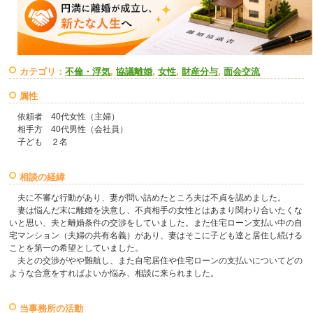
カテゴリ：
不倫・浮気
,
協議離婚
,
女性
,
財産分与
,
面会交流
属性
依頼者 40代女性（主婦）
相手方 40代男性（会社員）
子ども ２名
相談の経緯
夫に不審な行動があり、妻が問い詰めたところ夫は不貞を認めました。
妻は悩んだ末に離婚を決意し、不貞相手の女性とはあまり関わり合いたくな
いと思い、夫と離婚条件の交渉をしていました。また住宅ローン支払い中の自
宅マンション（夫婦の共有名義）があり、妻はそこに子ども達と居住し続ける
ことを第一の希望としていました。
夫との交渉がやや難航し、また自宅居住や住宅ローンの支払いについてどの
ような合意をすればよいか悩み、相談に来られました。
当事務所の活動