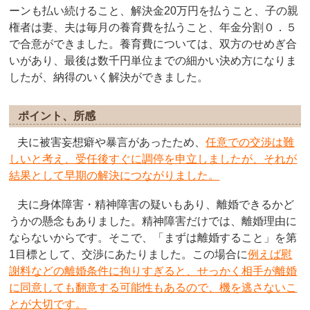
ーンも払い続けること、解決金20万円を払うこと、子の親
権者は妻、夫は毎月の養育費を払うこと、年金分割０．５
で合意ができました。養育費については、双方のせめぎ合
いがあり、最後は数千円単位までの細かい決め方になりま
したが、納得のいく解決ができました。
ポイント、所感
夫に被害妄想癖や暴言があったため、
任意での交渉は難
しいと考え、受任後すぐに調停を申立しましたが、それが
結果として早期の解決につながりました。
夫に身体障害・精神障害の疑いもあり、離婚できるかど
うかの懸念もありました。精神障害だけでは、離婚理由に
ならないからです。そこで、「まずは離婚すること」を第
1目標として、交渉にあたりました。この場合に
例えば慰
謝料などの離婚条件に拘りすぎると、せっかく相手が離婚
に同意しても翻意する可能性もあるので、機を逃さないこ
とが大切です。