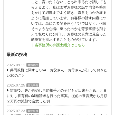
こと、言いたくないことも出来るだけ話しても
らえるよう、私はまずお客様の話す内容を時間
をかけて細部までよく聴き、真意をつかみ取る
ように意識しています。お客様の話す内容につ
いては、単にご要望を伺うだけではなく、何故
そのような心情に至ったのかを背景事情も踏ま
えて私なりに分析し、お客様の真意に見合った
解決案を提示することを心がけています。
｜当事務所の弁護士紹介はこちら
最新の投稿
2025.09.11
離婚解説
共同親権に関するQ&A：お父さん・お母さんが知っておきた
い20のこと
2025.07.25
解決事例
離婚後、夫が再婚し再婚相手との子どもが出来たため、元妻
に対し養育費の減額請求を行った事案。従前の養育費から月額
２万円の減額で合意した例
2025.07.23
解決事例