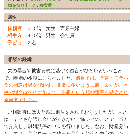
婚を切り出した
,
養育費
属性
依頼者
３０代 女性 専業主婦
相手方
４０代 男性 会社員
子ども
２名
相談の経緯
夫の暴言や被害妄想に基づく虚言がひどいということ
で、離婚の相談にこられました。
最近では、暴言・モラハ
ラの相談は男女問わず、非常に多いように感じますが、本
件の場合はそれに加えて、妄想という精神障害も懸念され
る事案でした。
ご相談時には夫と既に別居をされておりましたが、夫と
は、まともな話し合いができない，怖いとのことで、当方
で介入し、離婚調停の申立を行いました。
なお、財産分与
としては、住宅ローンの残った住宅と預金が中心でした。