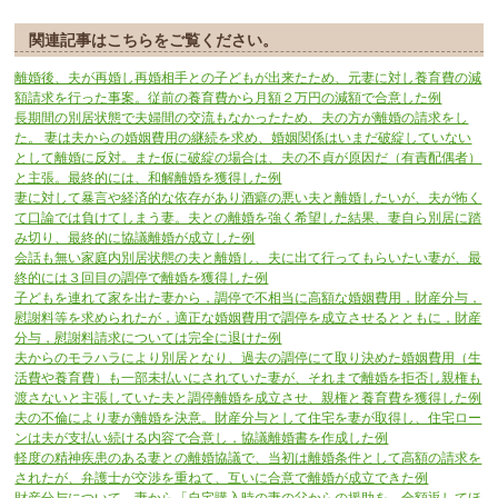
関連記事はこちらをご覧ください。
離婚後、夫が再婚し再婚相手との子どもが出来たため、元妻に対し養育費の減
額請求を行った事案。従前の養育費から月額２万円の減額で合意した例
長期間の別居状態で夫婦間の交流もなかったため、夫の方が離婚の請求をし
た。 妻は夫からの婚姻費用の継続を求め、婚姻関係はいまだ破綻していない
として離婚に反対。また仮に破綻の場合は、夫の不貞が原因だ（有責配偶者）
と主張。最終的には、和解離婚を獲得した例
妻に対して暴言や経済的な依存があり酒癖の悪い夫と離婚したいが、夫が怖く
て口論では負けてしまう妻。夫との離婚を強く希望した結果、妻自ら別居に踏
み切り、最終的に協議離婚が成立した例
会話も無い家庭内別居状態の夫と離婚し、夫に出て行ってもらいたい妻が、最
終的には３回目の調停で離婚を獲得した例
子どもを連れて家を出た妻から，調停で不相当に高額な婚姻費用，財産分与，
慰謝料等を求められたが，適正な婚姻費用で調停を成立させるとともに，財産
分与，慰謝料請求については完全に退けた例
夫からのモラハラにより別居となり、過去の調停にて取り決めた婚姻費用（生
活費や養育費）も一部未払いにされていた妻が、それまで離婚を拒否し親権も
渡さないと主張していた夫と調停離婚を成立させ、親権と養育費を獲得した例
夫の不倫により妻が離婚を決意。財産分与として住宅を妻が取得し、住宅ロー
ンは夫が支払い続ける内容で合意し，協議離婚書を作成した例
軽度の精神疾患のある妻との離婚協議で、当初は離婚条件として高額の請求を
されたが、弁護士が交渉を重ねて、互いに合意で離婚が成立できた例
財産分与について，妻から「自宅購入時の妻の父からの援助を、全額返してほ