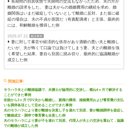
長期間の別居状態で夫婦間の交流もなかったため、夫の方が
離婚の請求をした。 妻は夫からの婚姻費用の継続を求め、婚
姻関係はいまだ破綻していないとして離婚に反対。また仮に破
綻の場合は、夫の不貞が原因だ（有責配偶者）と主張。最終的
には、和解離婚を獲得した例
2025.07.21
解決事例
妻に対して暴言や経済的な依存があり酒癖の悪い夫と離婚し
たいが、夫が怖くて口論では負けてしまう妻。夫との離婚を強
く希望した結果、妻自ら別居に踏み切り、最終的に協議離婚が
成立した例
関連記事:
モラハラ夫との離婚協議で、弁護士が論理的に交渉し、概ね4ヶ月で解決する
ことができた事例
依頼から3ヶ月でDV夫から離婚し、親権の獲得、婚姻費用および養育費の支払
いを調停条項として定めることができた事例
夫のモラハラにより妻が離婚を決意し子を連れて別居、妻が離婚調停を提起し
て離婚成立・調停で養育費も合意した例
夫のモラハラにより妻が子を連れて別居、代理人が夫との交渉を重ねて，協議
での離婚が成立した例