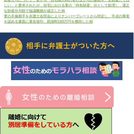
しい」と要求されたが，自宅における妻の「特有財産」分として処理し，適正
な財産分与額で協議離婚が成立した例
妻の不倫相手を弁護士会照会によりナンバープレートから特定し、不貞の事実
を認める書面に署名捺印、慰謝料180万円を獲得した例