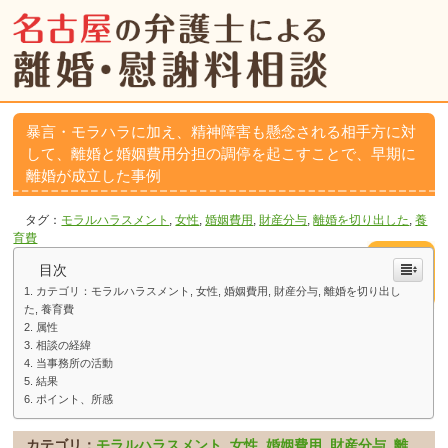
暴言・モラハラに加え、精神障害も懸念される相手方に対
して、離婚と婚姻費用分担の調停を起こすことで、早期に
離婚が成立した事例
タグ：
モラルハラスメント
,
女性
,
婚姻費用
,
財産分与
,
離婚を切り出した
,
養
育費
目次
カテゴリ：モラルハラスメント, 女性, 婚姻費用, 財産分与, 離婚を切り出し
た, 養育費
属性
相談の経緯
当事務所の活動
結果
ポイント、所感
カテゴリ：
モラルハラスメント
,
女性
,
婚姻費用
,
財産分与
,
離